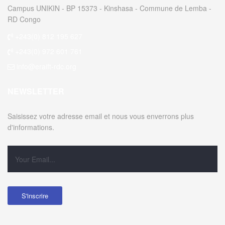
Campus UNIKIN - BP 15373 - Kinshasa - Commune de Lemba -
RD Congo
+243(0) 812 195 627
+243(0) 972 601 761
info@eraift-rdc.org
NEWSLETTER
Saisissez votre adresse email et nous vous enverrons plus
d'informations.