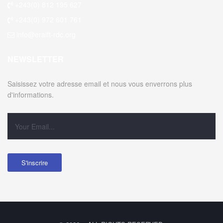
+243(0) 812 195 627
+243(0) 972 601 761
info@eraift-rdc.org
NEWSLETTER
Saisissez votre adresse email et nous vous enverrons plus
d'informations.