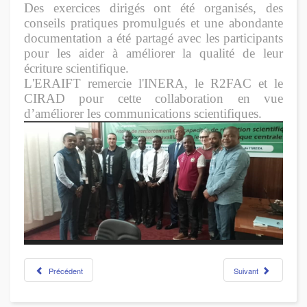
Des exercices dirigés ont été organisés, des
conseils pratiques promulgués et une abondante
documentation a été partagé avec les participants
pour les aider à améliorer la qualité de leur
écriture scientifique.
L'ERAIFT remercie l'INERA, le R2FAC et le
CIRAD pour cette collaboration en vue
d
’
améliorer les communications scientifiques.
Précédent
Suivant