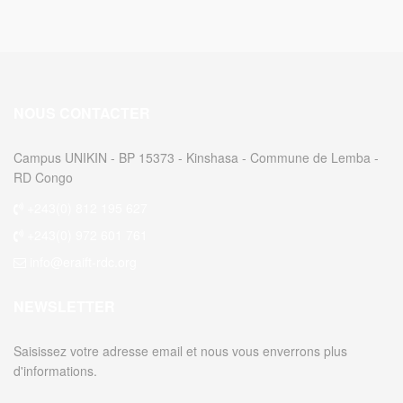
NOUS CONTACTER
Campus UNIKIN - BP 15373 - Kinshasa - Commune de Lemba -
RD Congo
+243(0) 812 195 627
+243(0) 972 601 761
info@eraift-rdc.org
NEWSLETTER
Saisissez votre adresse email et nous vous enverrons plus
d'informations.